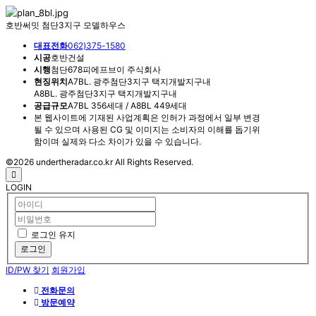
호반써밋 첨단3지구 모델하우스
대표전화
062)375-1580
시공
호반건설
시행
첨단678피에프브이 주식회사
현징위치
A7BL. 광주첨단3지구 택지개발지구내
A8BL. 광주첨단3지구 택지개발지구내
공급규모
A7BL 356세대 / A8BL 449세대
본 웹사이트에 기재된 사업계획은 인허가 과정에서 일부 변경
될 수 있으며 사용된 CG 및 이미지는 소비자의 이해를 돕기위
함이며 실제와 다소 차이가 있을 수 있습니다.
©2026 undertheradar.co.kr All Rights Reserved.
LOGIN
로그인 유지
로그인
ID/PW 찾기
회원가입
전화문의
방문예약