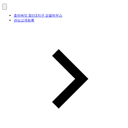
호반써밋 첨단3지구 모델하우스
관심고객등록