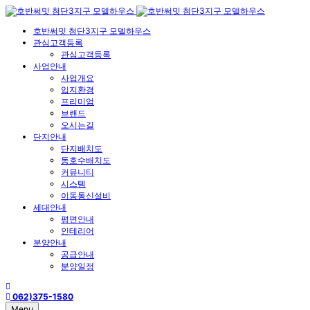
호반써밋 첨단3지구 모델하우스
관심고객등록
관심고객등록
사업안내
사업개요
입지환경
프리미엄
브랜드
오시는길
단지안내
단지배치도
동호수배치도
커뮤니티
시스템
이동통신설비
세대안내
평면안내
인테리어
분양안내
공급안내
분양일정
062)375-1580
Menu