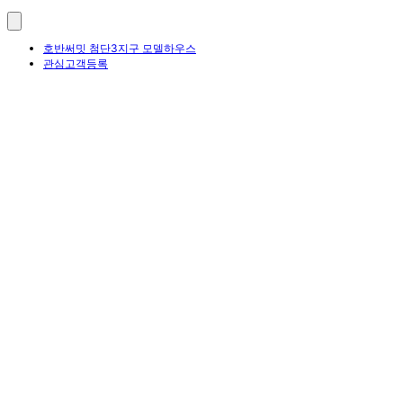
호반써밋 첨단3지구 모델하우스
관심고객등록