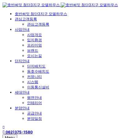
호반써밋 첨단3지구 모델하우스
관심고객등록
관심고객등록
사업안내
사업개요
입지환경
프리미엄
브랜드
오시는길
단지안내
단지배치도
동호수배치도
커뮤니티
시스템
이동통신설비
세대안내
평면안내
인테리어
분양안내
공급안내
분양일정
062)375-1580
Menu