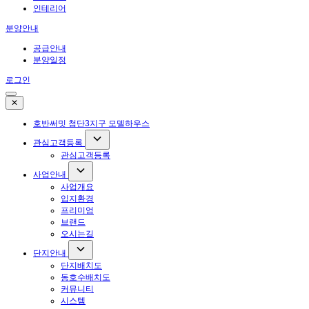
인테리어
분양안내
공급안내
분양일정
로그인
✕
호반써밋 첨단3지구 모델하우스
관심고객등록
관심고객등록
사업안내
사업개요
입지환경
프리미엄
브랜드
오시는길
단지안내
단지배치도
동호수배치도
커뮤니티
시스템