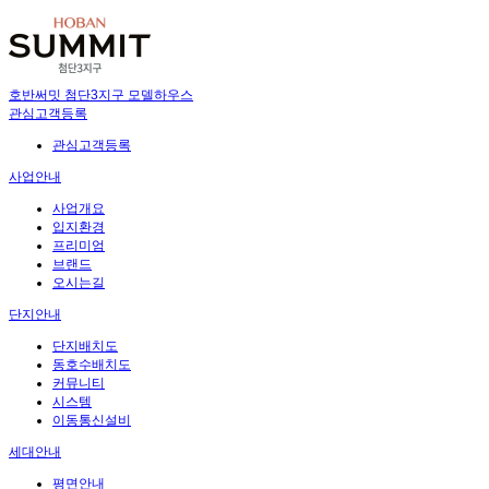
호반써밋 첨단3지구 모델하우스
관심고객등록
관심고객등록
사업안내
사업개요
입지환경
프리미엄
브랜드
오시는길
단지안내
단지배치도
동호수배치도
커뮤니티
시스템
이동통신설비
세대안내
평면안내