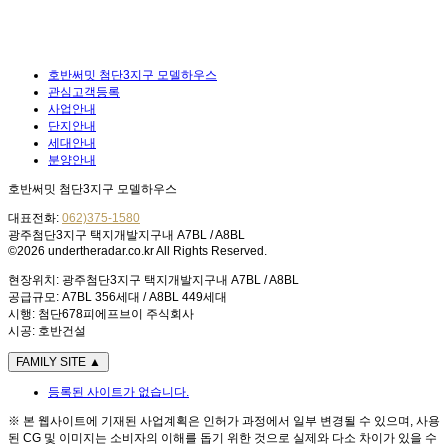
호반써밋 첨단3지구 모델하우스
관심고객등록
사업안내
단지안내
세대안내
분양안내
호반써밋 첨단3지구 모델하우스
대표전화:
062)375-1580
광주첨단3지구 택지개발지구내 A7BL / A8BL
©2026 undertheradar.co.kr All Rights Reserved.
현장위치: 광주첨단3지구 택지개발지구내 A7BL / A8BL
공급규모: A7BL 356세대 / A8BL 449세대
시행: 첨단678피에프브이 주식회사
시공: 호반건설
FAMILY SITE
▲
등록된 사이트가 없습니다.
※ 본 웹사이트에 기재된 사업계획은 인허가 과정에서 일부 변경될 수 있으며, 사용
된 CG 및 이미지는 소비자의 이해를 돕기 위한 것으로 실제와 다소 차이가 있을 수